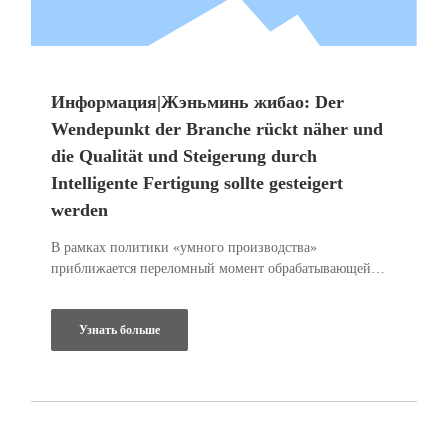
Информация|Жэньминь жибао: Der
Wendepunkt der Branche rückt näher und
die Qualität und Steigerung durch
Intelligente Fertigung sollte gesteigert
werden
В рамках политики «умного производства»
приближается переломный момент обрабатывающей
промышленности. Специалисты-практики должны
сосредоточиться на создании профессиональных
Узнать больше
системных решений высокого уровня для типичных
сценариев и отдельных отраслей, а также легких и
простых в обслуживании решений для малых и средних
предприятий. , недорогое решение