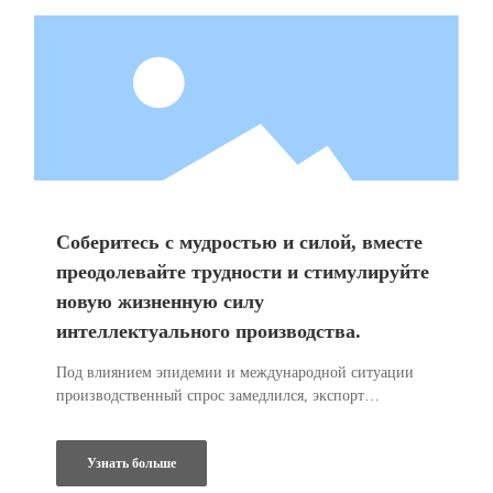
Соберитесь с мудростью и силой, вместе
преодолевайте трудности и стимулируйте
новую жизненную силу
интеллектуального производства.
Под влиянием эпидемии и международной ситуации
производственный спрос замедлился, экспорт
сократился, а экономическая ситуация стала мрачной.
Столкнувшись с таким затруднительным положением,
Узнать больше
только инновации могут найти новые прорывы для
предприятий и общества.